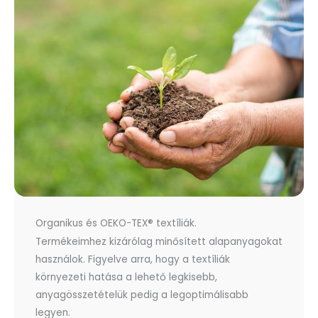
Organikus és OEKO-TEX® textíliák.
Termékeimhez kizárólag minősített alapanyagokat
használok. Figyelve arra, hogy a textíliák
környezeti hatása a lehető legkisebb,
anyagösszetételük pedig a legoptimálisabb
legyen.