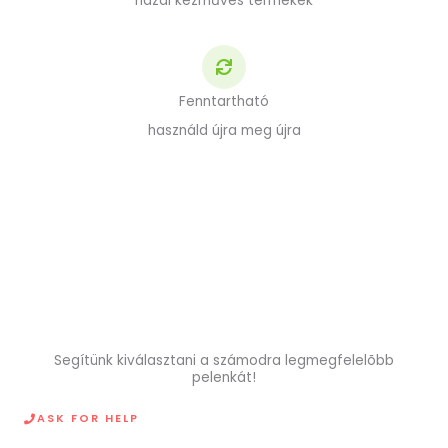
hazai kézműves termékek
Fenntartható
használd újra meg újra
Segítünk kiválasztani a számodra legmegfelelõbb
pelenkát!
ASK FOR HELP