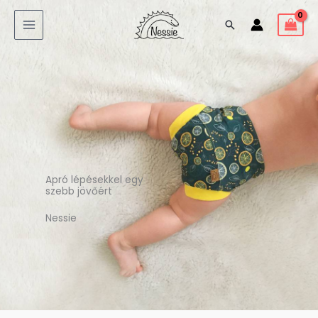
Skip
Search
to
content
Apró lépésekkel egy
szebb jövőért
Nessie