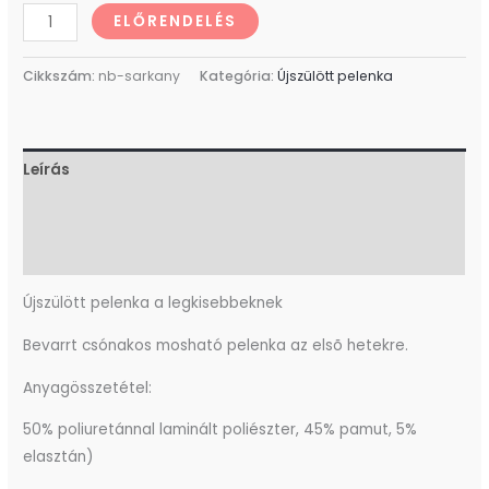
ELŐRENDELÉS
Cikkszám:
nb-sarkany
Kategória:
Újszülött pelenka
Leírás
További információk
Vélemények (0)
Újszülött pelenka a legkisebbeknek
Bevarrt csónakos mosható pelenka az elsõ hetekre.
Anyagösszetétel:
50% poliuretánnal laminált poliészter, 45% pamut, 5%
elasztán)