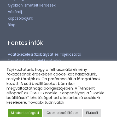
Gyakran ismételt kérdések
Vásárolj
Kapcsolódjunk
Blog
Fontos infók
Adatakezelési Szabályzat és Tájékoztató
Fizetési és Szállítási feltételek
Általános Szerződési Feltételek (ÁSZF)
Tájékoztatunk, hogy a felhasználói élmény
fokozásának érdekében cookie-kat használunk,
Média
melyek tárolják az Ön preferenciáit a látogatások
között. A süti beállításokat bármikor
megváltoztathatja böngészőjében. A "Mindent
elfogad" az ÖSSZES cookie-t engedélyezi, a "Cookie
beállítások" lehetőséget ad a különböző cookie-k
Copyright © 2026 Nessie
kezelésére.
További tudnivalók
Mindent elfogad
Cookie beállítások
Elutasít