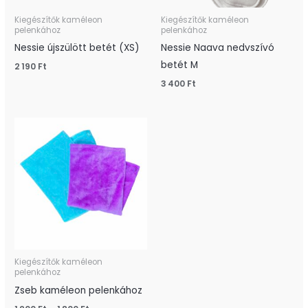
Kiegészítők kaméleon
Kiegészítők kaméleon
pelenkához
pelenkához
Nessie újszülött betét (XS)
Nessie Naava nedvszívó
betét M
2 190
Ft
3 400
Ft
Ártartomány:
1
200 Ft
-
1
800 Ft
Kiegészítők kaméleon
pelenkához
Zseb kaméleon pelenkához