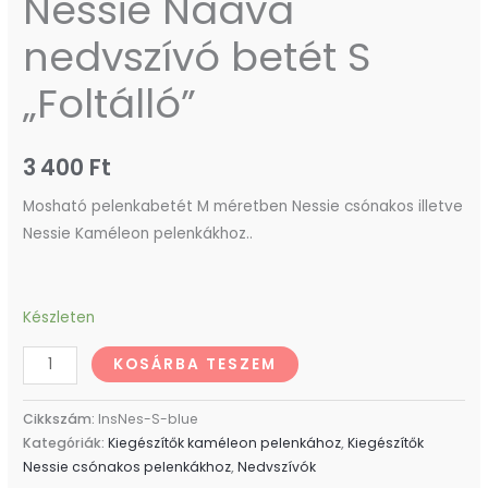
Nessie Naava
nedvszívó betét S
„Foltálló”
3 400
Ft
Mosható pelenkabetét M méretben Nessie csónakos illetve
Nessie Kaméleon pelenkákhoz..
Készleten
KOSÁRBA TESZEM
Cikkszám:
InsNes-S-blue
Kategóriák:
Kiegészítők kaméleon pelenkához
,
Kiegészítők
Nessie csónakos pelenkákhoz
,
Nedvszívók