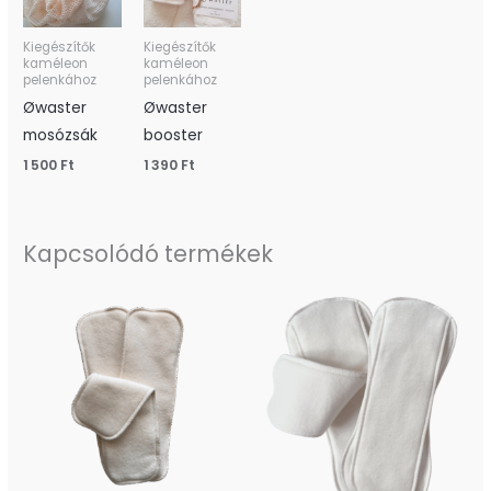
Kiegészítők
Kiegészítők
kaméleon
kaméleon
pelenkához
pelenkához
Øwaster
Øwaster
mosózsák
booster
1 500
Ft
1 390
Ft
Kapcsolódó termékek