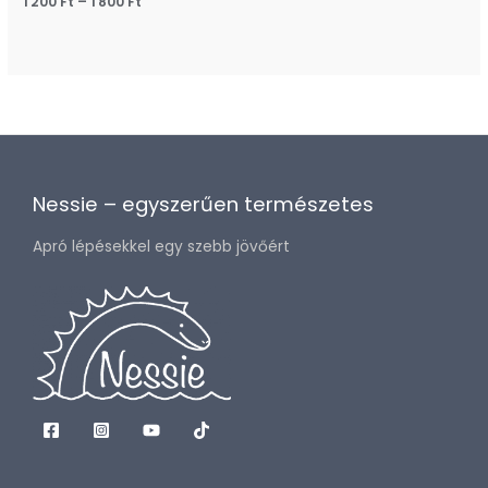
1 200
Ft
–
1 800
Ft
Nessie – egyszerűen természetes
Apró lépésekkel egy szebb jövőért