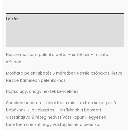
Leírás
További információk
Vélemények (0)
Nessie mosható pelenka betét – sötétkék – foltálló
színben.
Mosható pelenkabetét S méretben Nessie csónakos illetve
Nessie Kaméleon pelenkákhoz.
Hajtsd úgy, ahogy nektek kényelmes!
Speciális boosteres kialakítása miatt extrán sokat pisilő
babáknak is jó választás – kisfiúknak a boostert
visszahajtva 9 réteg nedvszívást kapunk, egyetlen
betétben anélkül, hogy vastag lenne a pelenka.