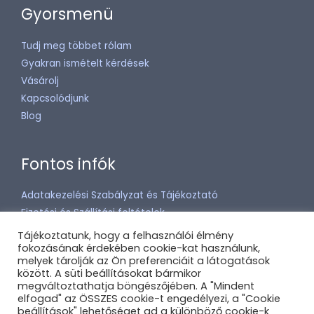
Gyorsmenü
Tudj meg többet rólam
Gyakran ismételt kérdések
Vásárolj
Kapcsolódjunk
Blog
Fontos infók
Adatakezelési Szabályzat és Tájékoztató
Fizetési és Szállítási feltételek
Általános Szerződési Feltételek (ÁSZF)
Tájékoztatunk, hogy a felhasználói élmény
fokozásának érdekében cookie-kat használunk,
Média
melyek tárolják az Ön preferenciáit a látogatások
között. A süti beállításokat bármikor
megváltoztathatja böngészőjében. A "Mindent
elfogad" az ÖSSZES cookie-t engedélyezi, a "Cookie
beállítások" lehetőséget ad a különböző cookie-k