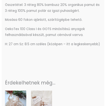
Összetétel: 3 réteg 80% bambusz 20% organikus pamut és
3 réteg 100% pamut polár az igazi puhaságért.
Mosása 60 fokon ajánlott, szárítógépbe tehető.
OekoTex 100 Class I és GOTS minősítésű anyagok
felhasználásával készült, pamut cérnával varrva.
H: 27 cm Sz: 8.5 cm széles (középen – itt a legkeskenyebb)
Érdekelhetnek még…