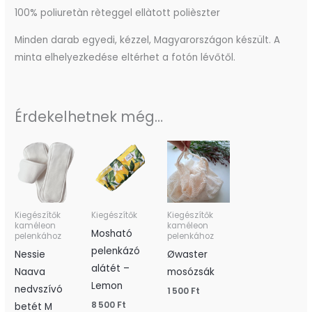
100% poliuretàn rèteggel ellàtott polièszter
Minden darab egyedi, kézzel, Magyarországon készült. A
minta elhelyezkedése eltérhet a fotón lévőtől.
Érdekelhetnek még…
Kiegészítők
Kiegészítők
Kiegészítők
kaméleon
kaméleon
Mosható
pelenkához
pelenkához
pelenkázó
Nessie
Øwaster
alátét –
Naava
mosózsák
Lemon
nedvszívó
1 500
Ft
8 500
Ft
betét M