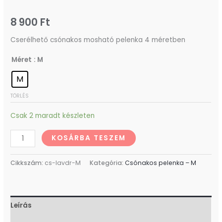
8 900
Ft
‎Cserélhető csónakos mosható pelenka 4 méretben
Méret
: M
M
TÖRLÉS
Csak 2 maradt készleten
KOSÁRBA TESZEM
Cikkszám:
cs-lavdr-M
Kategória:
Csónakos pelenka – M
Leírás