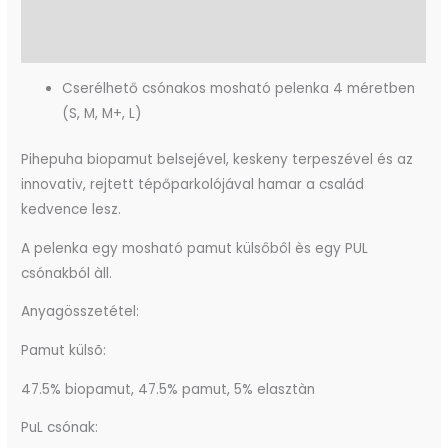
További információk
Vélemények (0)
Cserélhető csónakos mosható pelenka 4 méretben
(S, M, M+, L)
Pihepuha biopamut belsejével, keskeny terpeszével és az
innovativ, rejtett tépőparkolójával hamar a család
kedvence lesz.
A pelenka egy mosható pamut külsôbôl ès egy PUL
csónakból àll.
Anyagösszetétel:
Pamut külsõ:
47.5% biopamut, 47.5% pamut, 5% elasztàn
PuL csónak: