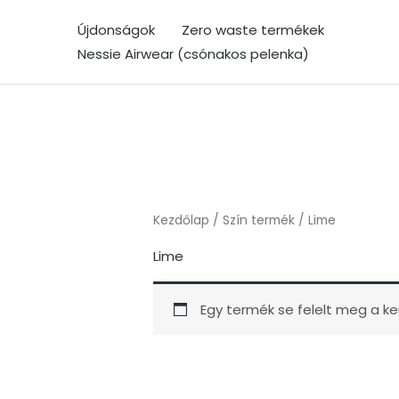
Skip
Újdonságok
Zero waste termékek
to
Nessie Airwear (csónakos pelenka)
content
Kezdőlap
/ Szín termék / Lime
Lime
Egy termék se felelt meg a ke