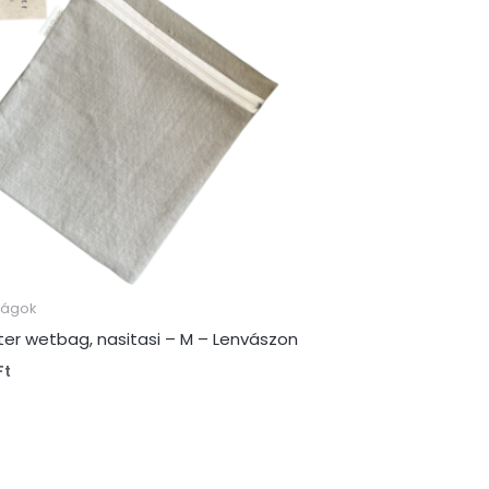
ságok
er wetbag, nasitasi – M – Lenvászon
Ft