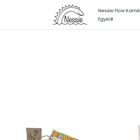
Nessie Flow Kamé
Egyedi
ed
larity