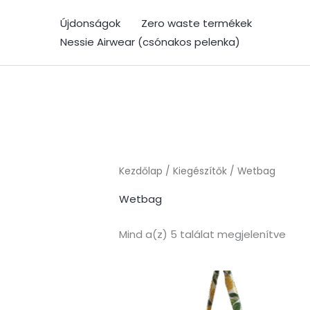
Skip
Újdonságok
Zero waste termékek
to
Nessie Airwear (csónakos pelenka)
content
Sort
by
popu
Kezdőlap
/
Kiegészítők
/ Wetbag
Wetbag
Mind a(z) 5 találat megjelenítve