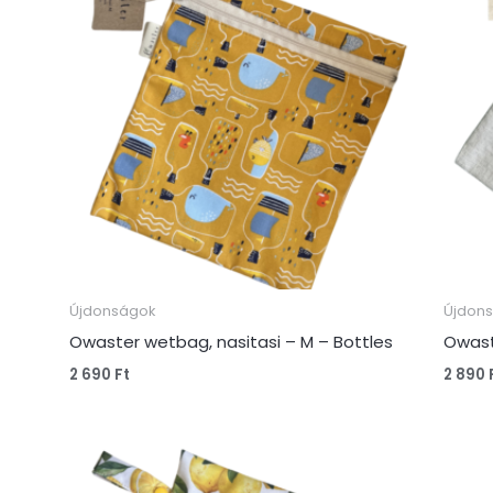
Újdonságok
Újdon
Owaster wetbag, nasitasi – M – Bottles
Owast
2 690
Ft
2 890