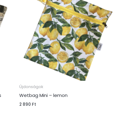
Újdonságok
s
Wetbag Mini – lemon
2 890
Ft