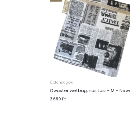
Újdonságok
Owaster wetbag, nasitasi – M – New
2 690
Ft