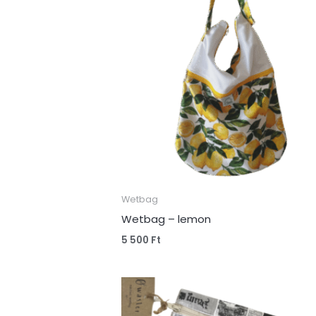
Wetbag
Wetbag – lemon
5 500
Ft